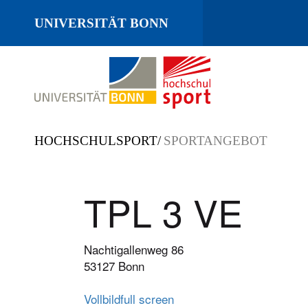
UNIVERSITÄT BONN
Y
HOCHSCHULSPORT
SPORTANGEBOT
o
u
TPL 3 VE
a
r
e
Nachtigallenweg 86
h
53127 Bonn
e
r
Vollbild
full screen
e